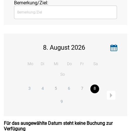
Bemerkung/Ziel:
8. August 2026
Mo
Di
Mi
Do
Fr
Sa
So
3
4
5
6
7
8
9
Für das ausgewählte Datum steht keine Buchung zur
Verfügung