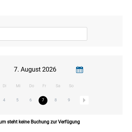
7. August 2026
Di
Mi
Do
Fr
Sa
So
4
5
6
7
8
9
um steht keine Buchung zur Verfügung